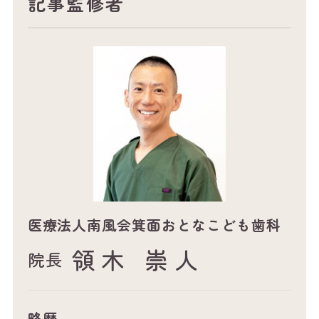
記事監修者
医療法人南風会箕面おとなこども歯科
領木 崇人
院長
略歴