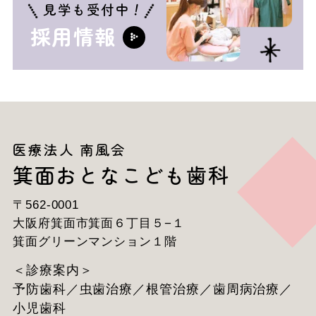
！
見学も受付中
採用情報
医療法人 南風会
箕面おとなこども歯科
〒562-0001
大阪府箕面市箕面６丁目５−１
箕面グリーンマンション１階
＜診療案内＞
予防歯科／虫歯治療／根管治療／歯周病治療／
小児歯科